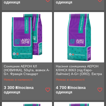
одиниця
одиниця
Соняшник AЕРОН КЛ
Насіння соняшника AЕРОН
(НОВИНКА), 50ц/га, вовчок A-
КЛ/НСХ 8063 (під Євро-
G+. Фракція Стандарт
Лайтнінг) A-G+ (ORO). Екстра
Плюс
Немає в наявності
Немає в наявності
3 300
4 700
₴/посівна
₴/посівна
одиниця
одиниця