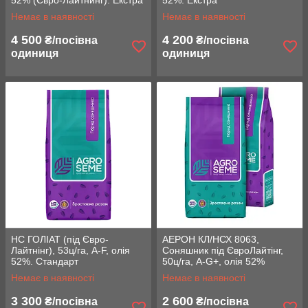
52% (Євро-Лайтнинг). Екстра
52%. Екстра
Плюс
Немає в наявності
Немає в наявності
4 500
4 200
₴/посівна
₴/посівна
одиниця
одиниця
НС ГОЛІАТ (під Євро-
AЕРОН КЛ/НСХ 8063,
Лайтнінг), 53ц/га, A-F, олія
Соняшник під ЄвроЛайтінг,
52%. Стандарт
50ц/га, A-G+, олія 52%
Немає в наявності
Немає в наявності
3 300
2 600
₴/посівна
₴/посівна