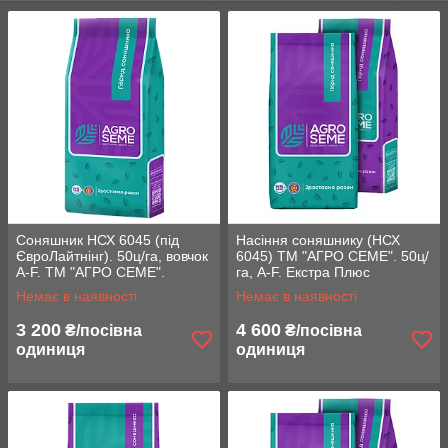
- Пегас / НС 6341 (Євросем)
- Грут / НС 6343 (Євросем)
- Гріфон / НС 7640 (Євросем)
- Сантос Плюс (Арт-Агро)
- Сантос (Арт-Агро)
- Клаус (Арт-Агро)
- Таурус (Юг Агролідер / Агролідер ЮА)
- НСХ 6045 (Юг Агролідер / Агролідер ЮА)
- ІМІСАН (Юг Агролідер / Агролідер ЮА)
Соняшник НСХ 6045 (під
Насіння соняшнику (НСХ
ЄвроЛайтнінг). 50ц/га, вовчок
6045) ТМ "АГРО СЕМЕ". 50ц/
A-F. ТМ "АГРО СЕМЕ".
га, A-F. Екстра Плюс
Стандарт
Немає в наявності
Немає в наявності
3 200
4 600
₴/посівна
₴/посівна
одиниця
одиниця