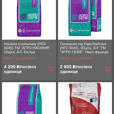
Насіння соняшнику (НСХ
Соняшник під ЄвроЛайтнінг.
6045) ТМ "АГРО НАСІННЯ".
(НГС 6045). 50ц/га, A-F. ТМ
50ц/га, A-F. Екстра
"АГРО СЕМЕ". Нано фракція
Немає в наявності
Немає в наявності
4 200
2 600
₴/посівна
₴/посівна
одиниця
одиниця