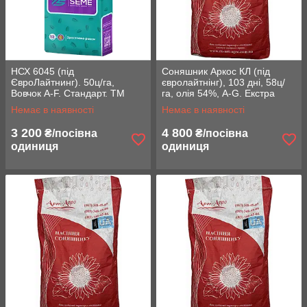
НСХ 6045 (під
Соняшник Аркос КЛ (під
ЄвроЛайтнинг). 50ц/га,
євролайтнінг), 103 дні, 58ц/
Вовчок A-F. Стандарт. ТМ
га, олія 54%, A-G. Екстра
"АГРО СЕМЕ"
Немає в наявності
Немає в наявності
3 200
4 800
₴/посівна
₴/посівна
одиниця
одиниця