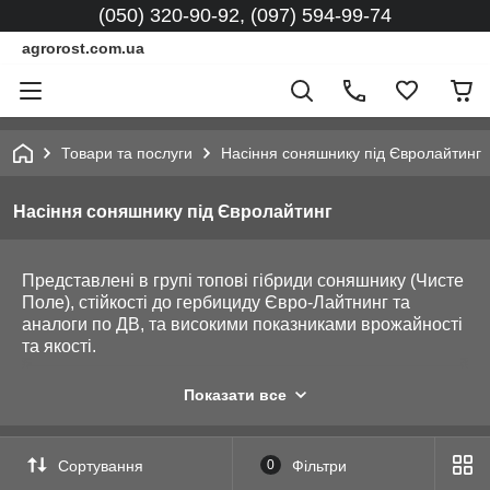
(050) 320-90-92, (097) 594-99-74
agrorost.com.ua
Товари та послуги
Насіння соняшнику під Євролайтинг
Насіння соняшнику під Євролайтинг
Представлені в групі топові гібриди соняшнику (Чисте
Поле), стійкості до гербициду Євро-Лайтнинг та
аналоги по ДВ, та високими показниками врожайності
та якості.
- ЄС Берекет (Єліта Селект)
Показати все
- Бріана (ДеМАРКУС)
- Імпульс АР (Агро Ритм)
Сортування
0
Фільтри
- Євро (ЛІСТ)