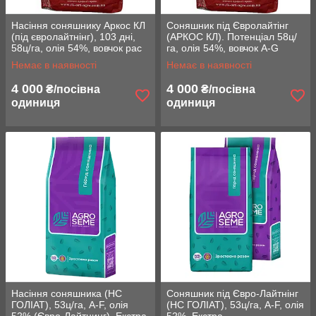
Насіння соняшнику Аркос КЛ
Соняшник під Євролайтінг
(під євролайтнінг), 103 дні,
(АРКОС КЛ). Потенціал 58ц/
58ц/га, олія 54%, вовчок рас
га, олія 54%, вовчок A-G
A-G. Стандарт
Немає в наявності
Немає в наявності
4 000
4 000
₴/посівна
₴/посівна
одиниця
одиниця
Насіння соняшника (НС
Соняшник під Євро-Лайтнінг
ГОЛІАТ), 53ц/га, A-F, олія
(НС ГОЛІАТ), 53ц/га, A-F, олія