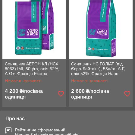
Соняшник AЕРОН КЛ (НСХ
Соняшник НС ГОЛІАТ (під
8063) ІМІ, 50ц/га, олія 52%,
Євро-Лайтнінг), 53ц/га, A-F,
A-G+. Фракція Екстра
олія 52%. Фракція Нано
Немає в наявності
Немає в наявності
4 200
2 600
₴/посівна
₴/посівна
одиниця
одиниця
Про нас
Рейтинг не сформований
Менше 5 відгуків за останній рік