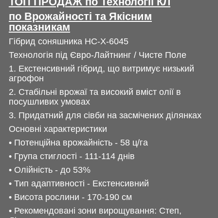
ТОП ПРОДАЖ по Технології КЛ
по Врожайності та Якісним
показникам
Гібрид соняшника НС-Х-6045
Технологія під Євро-Лайтнинг / Чисте Поле
1. Екстенсивний гібрид, що витримує низький
агрофон
2. Стабільні врожаї та високий вміст олії в
посушливих умовах
3. Придатний для сівби на засмічених ділянках
Основні характеристики
• Потенцiйна врожайність - 58 ц/га
• Група стиглостi - 111-114 днiв
• Олiйнiсть - до 53%
• Тип адаптивності - Екстенсивний
• Висота рослини - 170-190 см
• Рекомендованi зони вирощування: Степ,