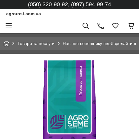
(050) 320-90-92, (097) 594-99-74
agrorost.com.ua
Товари та послуги
Насіння соняшнику під Євролайтинг