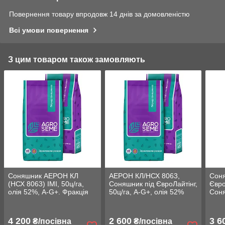
Повернення товару впродовж 14 днів за домовленістю
Всі умови повернення
З цим товаром також замовляють
Соняшник AЕРОН КЛ
AЕРОН КЛ/НСХ 8063,
Соня
(НСХ 8063) ІМІ, 50ц/га,
Соняшник під ЄвроЛайтінг,
Євро
олія 52%, A-G+. Фракція
50ц/га, A-G+, олія 52%
Сон
Екстра
105 
вовч
4 200
2 600
3 6
₴/посівна
₴/посівна