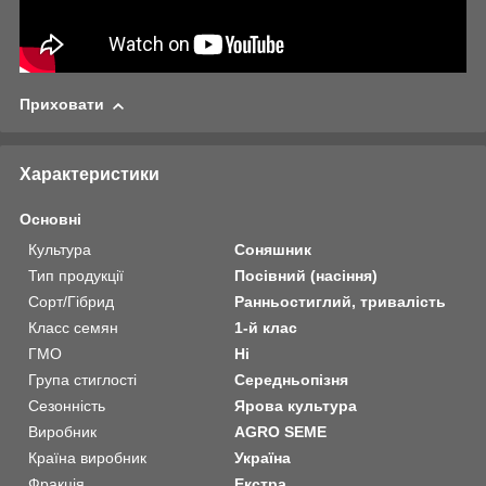
Приховати
Характеристики
Основні
Культура
Соняшник
Тип продукції
Посівний (насіння)
Сорт/Гібрид
Ранньостиглий, тривалість
Класс семян
1-й клас
ГМО
Ні
Група стиглості
Середньопізня
Сезонність
Ярова культура
Виробник
AGRO SEME
Країна виробник
Україна
Фракція
Екстра