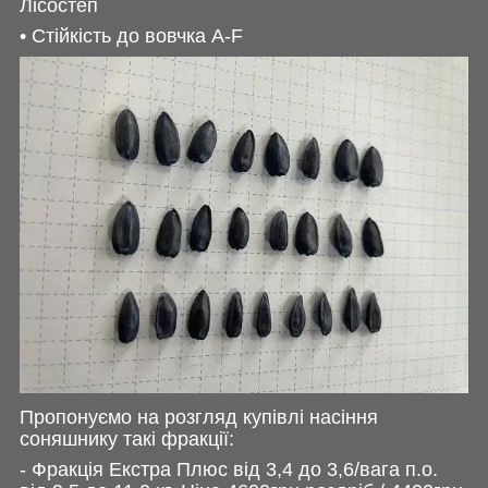
Лiсостеп
• Стiйкiсть до вовчка A-F
Пропонуємо на розгляд купівлі насіння
соняшнику такі фракції:
- Фракція Екстра Плюс від 3,4 до 3,6/вага п.о.