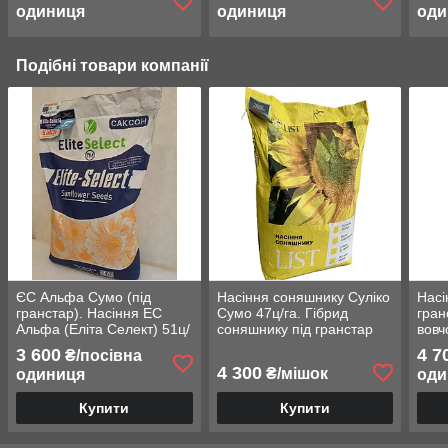
одиниця
одиниця
оди
Подібні товари компанії
ЄС Альфа Сумо (під
Насіння соняшнику Суліко
Насі
гранстар). Насіння ЕС
Сумо 47ц/га. Гібрид
гра
Альфа (Еліта Селект) 51ц/
соняшнику під гранстар
вовч
га, A-G. Стандарт Плюс
Сулико A-F+. Екстра. ТМ
САКС
3 600
4 7
₴/посівна
"ЛИСТ"
4 300
₴/мішок
одиниця
оди
Купити
Купити