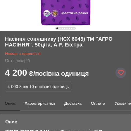
Насіння соняшнику (НСХ 6045) ТМ "АГРО
НАСІННЯ". 50ц/га, A-F. Екстра
Немає в наявності
Опт і роздріб
4 200
₴/посівна одиниця
4 000 ₴
від 10 посівних одиниць
Опис
Характеристики
Доставка
Оплата
Умови п
Опис