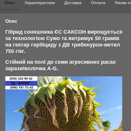
Опис
Характеристики
Доставка
Оплата
Умови п
Опис
Гібрид соняшника ЄС САКСОН вирощується
за технологією Сумо та витримує 50 грамів
на гектар гербіциду з ДВ трибенурон-метил
750 г/кг.
Стійкий на полі до семи агресивних расах
зарази/волочка A-G.