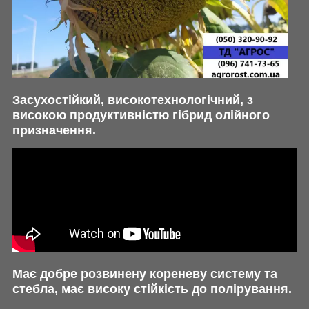
Засухостійкий, високотехнологічний, з
високою продуктивністю гібрид олійного
призначення.
Має добре розвинену кореневу систему та
стебла, має високу стійкість до полірування.