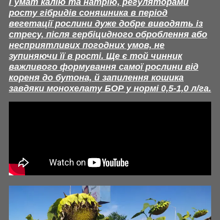
Гумат калію та натрію, регуляторами
росту гібридів соняшника в період
вегетації рослини дуже добре виводять із
стресу, після гербіцидного оброблення або
несприятливих погодних умов, не
зупиняючи її в рості. Ще є той чинник
важливого формування самої рослини від
кореня до бутона, й запилення кошика
завдяки монохелату БОР у нормі 0,5-1,0 л/га.