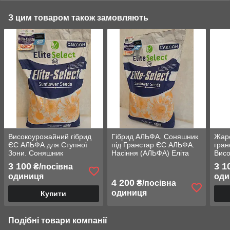
З цим товаром також замовляють
Високоурожайний гібрид
Гібрид АЛЬФА. Соняшник
Жаро
ЄС АЛЬФА для Ступної
під Гранстар ЄС АЛЬФА.
гра
Зони. Соняшник
Насіння (АЛЬФА) Еліта
Висо
жаростійкий під Гранстар
Селект. Екстрафракція
для 
3 100
3 1
₴/посівна
ЄС АЛЬФА. Стандарт
САК
одиниця
оди
4 200
₴/посівна
одиниця
Купити
Подібні товари компанії