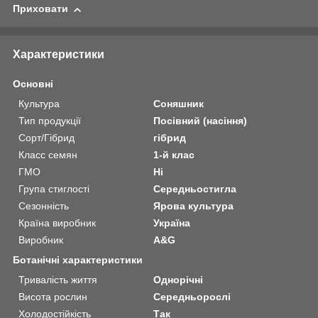
Приховати
Характеристики
Основні
Культура
Соняшник
Тип продукції
Посівний (насіння)
Сорт/Гібрид
гібрид
Класс семян
1-й клас
ГМО
Ні
Група стиглості
Середньостигла
Сезонність
Ярова культура
Країна виробник
Україна
Виробник
A&G
Ботанічні характеристики
Тривалість життя
Однорічні
Висота рослин
Середньорослі
Холодостійкість
Так