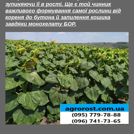
зупиняючи її в рості. Ще є той чинник
важливого формування самої рослини від
кореня до бутона й запилення кошика
завдяки монохелату БОР.