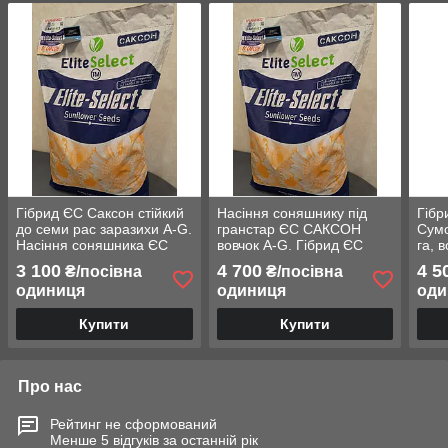
Гібрид ЄС Саксон стійкий
Насіння соняшнику під
Гібр
до семи рас заразихи A-G.
гранстар ЄС САКСОН
Сумо
Насіння соняшника ЄС
вовчок A-G. Гібрид ЄС
га, 
Саксон врожайні 42ц.
САКСОН 50ц/га. Преміум.
Фрак
3 100
4 700
4 5
₴/посівна
₴/посівна
Стандарт
одиниця
одиниця
оди
Купити
Купити
Про нас
Рейтинг не сформований
Менше 5 відгуків за останній рік