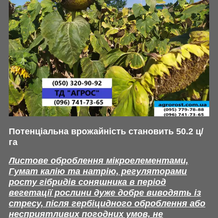
Потенціальна врожайність становить 50.2 ц/
га
Листове оброблення мікроелементами,
Гумат калію та натрію, регуляторами
росту гібридів соняшника в період
вегетації рослини дуже добре виводять із
стресу, після гербіцидного оброблення або
несприятливих погодних умов, не