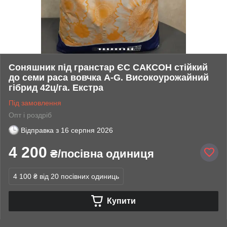
Соняшник під гранстар ЄС САКСОН стійкий
до семи раса вовчка A-G. Високоурожайний
гібрид 42ц/га. Екстра
Під замовлення
Опт і роздріб
Відправка з
16 серпня 2026
4 200
₴/посівна одиниця
4 100 ₴
від 20 посівних одиниць
Купити