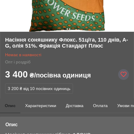
Насіння соняшнику Флокс. 51ц/га, 110 днів, A-
G, олія 51%. Фракція Стандарт Плюс
Немає в наявності
Опт і роздріб
3 400
₴/посівна одиниця
3 200 ₴
від 10 посівних одиниць
Опис
Характеристики
Доставка
Оплата
Умови п
Опис