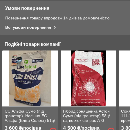
Умови повернення
Повернення товару впродовж 14 днів за домовленістю
Всі умови повернення
Подібні товари компанії
ЄС Альфа Сумо (під
Гібрид соняшника Астон
Соня
гранстар). Насіння ЕС
Сумо (під гранстар) 58ц/
111-
Альфа (Еліта Селект) 51ц/
га, вовчок сім рас A-G.
врож
га, A-G. Стандарт Плюс
Фракція Стандарт.
52%,
3 600
4 500
3 8
₴/посівна
₴/посівна
Ста