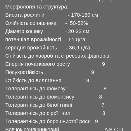
Морфологія та структура:
Висота рослини - 170-180 см
Олійність соняшника - 50-52%
Діаметр кошику - 20-23 см
потенціал врожайності - 51 ц/га
середня врожайність - 36,9 ц/га
Стійкість до хвороб та стресових факторів:
Енергія початкового росту 9
Посухостійкість 9
Стійкість до вилягання 8
Толерантнісь до фомозу 8
Толерантнісь до фомопсису 8
Толерантнісь до білої гнилі 7
Толерантнісь до сірої гнилі 8
Толерантнісь до борошнистої роси 9
Вовчок соняшниковий A B C D