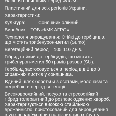
Насіння соняшнику гібрид ФЛОКС.
Пластичний для всіх регіонів України.
Характеристики:
Культура: Соняшник олійний
Виробник: ТОВ «КМК АГРО»
Технологія вирощування: Стійкі до гербіцидів,
що містять трибенурон-метил (Sumo)
Вегетаційний період – 105-110 днів.
Гібрид стійкий до гербіцидів, що містять
трибенурон-метил 50 грамів разово (SU).
Гербіцид застосовується в період від 2 до 8
справжніх листків у соняшника.
Єдиний шлях боротьби з осотами, молочаєм та
нетребою в період вегетації.
Високоврожайний, посухо та стресостійкий
гібрид толерантний до розповсюджених хвороб.
Характеризується високою стабільною
врожайністю, пристосований для вирощування
в усіх зонах України і на різних типах ґрунту.