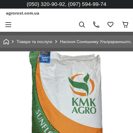
(050) 320-90-92, (097) 594-99-74
agrorost.com.ua
Товари та послуги
Насіння Соняшнику Ультрараннього, Г