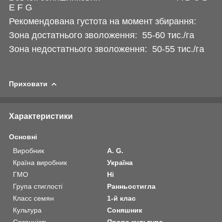
Е F G
Рекомендована густота на момент збирання:
Зона достатнього зволоження: 55-60 тис./га
Зона недостатнього зволоження: 50-55 тис./га
Приховати
Характеристики
Основні
Виробник
A. G.
Країна виробник
Україна
ГМО
Ні
Група стиглості
Ранньостигла
Класс семян
1-й клас
Культура
Соняшник
Сезонність
Ярова культура