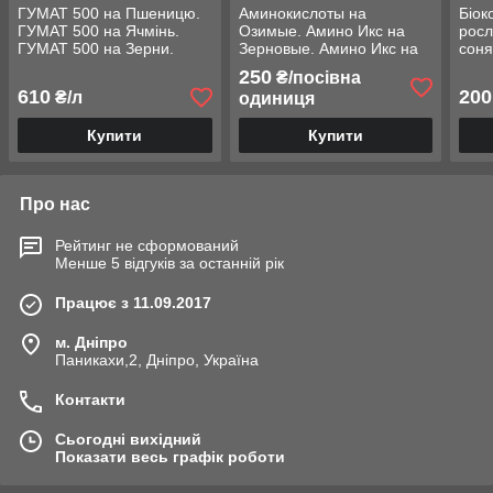
ГУМАТ 500 на Пшеницю.
Аминокислоты на
Біок
ГУМАТ 500 на Ячмінь.
Озимые. Амино Икс на
росл
ГУМАТ 500 на Зерни.
Зерновые. Амино Икс на
соня
Норма внесення 0.2-0.3 л/
Пшеницу, Ячмень. Норма
Детр
250
₴/посівна
га. Тара 10.
0,2-0,4л/га. Тара 10л.
Тара
610
200
₴/л
одиниця
Купити
Купити
Про нас
Рейтинг не сформований
Менше 5 відгуків за останній рік
Працює з 11.09.2017
м. Дніпро
Паникахи,2, Дніпро, Україна
Контакти
Сьогодні вихідний
Показати весь графік роботи