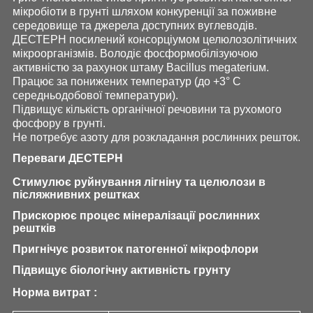
мікробіоти в грунті шляхом конкуренції за поживне
середовище та джерела доступних вуглеводів.
ДЕСТЕРН посилений консорціумом целюлозолітичних
мікроорганізмів. Володіє фосформобілізуючою
активністю за рахунок штаму Bacillus megateriuм.
Працює за понижених температур (до +3° С
середньодобової температури).
Підвищує кількість органічної речовини та рухомого
фосфору в грунті.
Не потребує азоту для розкладання рослинних решток.
Переваги ДЕСТЕРН
Стимулює руйнування лігніну та целюлози в
післяжнивних рештках
Прискорює процес мінералізації рослинних
рештків
Пригнічує розвиток патогенної мікрофлори
Підвищує біологічну активність грунту
Норма витрат :