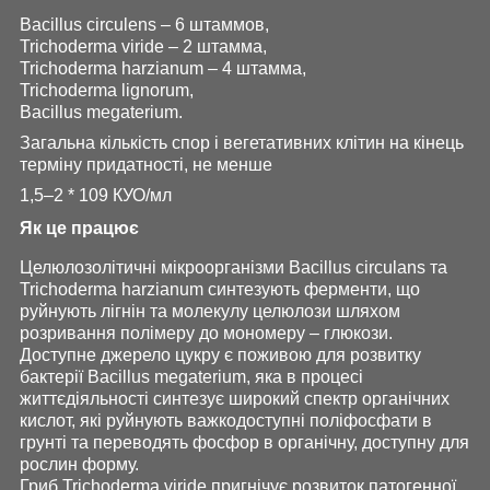
Bacillus circulens – 6 штаммов,
Trichoderma viride – 2 штамма,
Trichoderma harzianum – 4 штамма,
Trichoderma lignorum,
Bacillus megaterium.
Загальна кількість спор і вегетативних клітин на кінець
терміну придатності, не менше
1,5–2 * 10
9
КУО/мл
Як це працює
Целюлозолітичні мікроорганізми Bacillus circulans та
Trichoderma harzianum синтезують ферменти, що
руйнують лігнін та молекулу целюлози шляхом
розривання полімеру до мономеру – глюкози.
Доступне джерело цукру є поживою для розвитку
бактерії Bacillus megaterium, яка в процесі
життєдіяльності синтезує широкий спектр органічних
кислот, які руйнують важкодоступні поліфосфати в
грунті та переводять фосфор в органічну, доступну для
рослин форму.
Гриб Trichoderma viride пригнічує розвиток патогенної