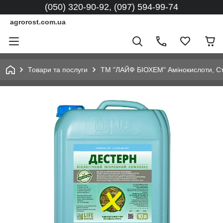
(050) 320-90-92, (097) 594-99-74
agrorost.com.ua
Товари та послуги
ТМ "ЛАЙФ БІОХЕМ" Амінокислоти, Сти