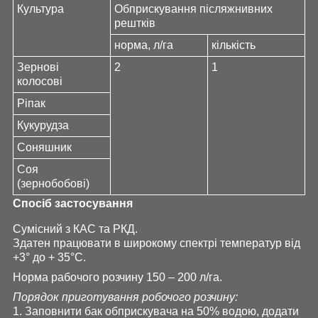
Культура
Обприскування післяжнивних
рештків
норма, л/га
кількість
Зернові
2
1
колосові
Ріпак
Кукурудза
Соняшник
Соя
(зернобобові)
Спосіб застосування
Сумісний з КАС та РКД.
Здатен працювати в широкому спектрі температур від
+3° до + 35°С.
Норма рабочого розчину 150 – 200 л/га.
Порядок приготування робочого розчину:
1. Заповнити бак обприскувача на 50% водою, додати