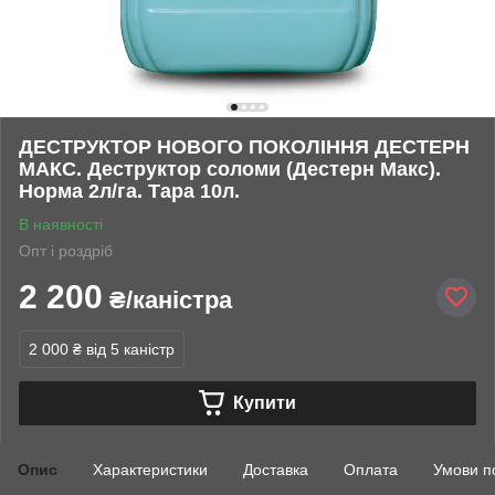
ДЕСТРУКТОР НОВОГО ПОКОЛІННЯ ДЕСТЕРН
МАКС. Деструктор соломи (Дестерн Макс).
Норма 2л/га. Тара 10л.
В наявності
Опт і роздріб
2 200
₴/каністра
2 000 ₴
від 5 каністр
Купити
Опис
Характеристики
Доставка
Оплата
Умови п