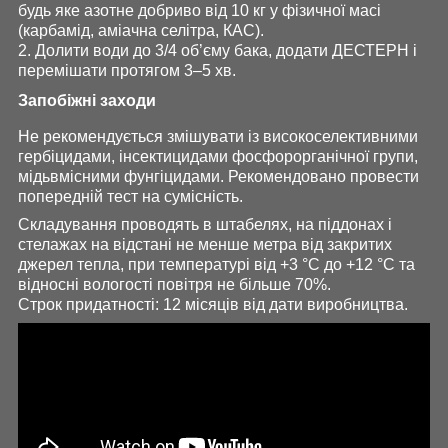
будь яке азотне добриво від 10 кг у фізичної масі
(карбамід, аміачна селітра, КАС).
2. Долити води до 3/4 об’єму бака, додати ДЕСТЕРН і
перемішати протягом 3–5 хв.
Запобіжні заходи
Не рекомендується змішувати із високоселективними
гербіцидами, інсектицидами фосфорорганічної групи,
мідьвмісними фунгіцидами. Рекомендовано провести
попередній тест на сумісність.
Складування проводять в штабелях, на піддонах і
стелажах на відстані не менше метра від закритих
джерел тепла, при температурі від +3 °С до +12 °С та
відносні вологості повітря не більше 70%.
Строк придатності: 12 місяців від дати виробництва.