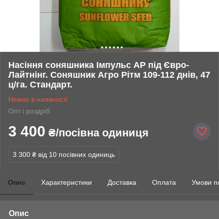
Насіння соняшника Імпульс АР під Євро-
Лайтнінг. Соняшник Агро Рітм 109-112 днів, 47
ц/га. Стандарт.
Немає в наявності
Опт і роздріб
3 400
₴/посівна одиниця
3 300 ₴
від 10 посівних одиниць
Опис
Характеристики
Доставка
Оплата
Умови п
Опис