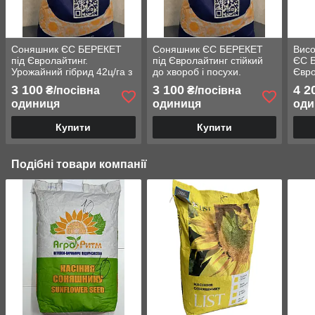
Соняшник ЄС БЕРЕКЕТ
Соняшник ЄС БЕРЕКЕТ
Висо
під Євролайтинг.
під Євролайтинг стійкий
ЄС 
Урожайний гібрид 42ц/га з
до хвороб і посухи.
Євро
олійністю 47%. Стандарт
Урожайний 42ц/га.
БЕРЕ
3 100
3 100
4 2
₴/посівна
₴/посівна
Стандарт
та с
одиниця
одиниця
оди
Купити
Купити
Подібні товари компанії