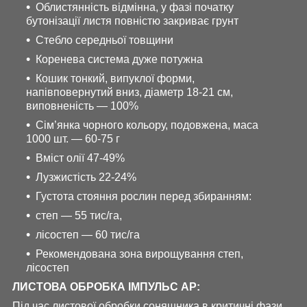
Облистянність відмінна, у фазі початку
бутонізації листя повністю закриває грунт
Стебло середньої товщини
Коренева система дуже потужна
Кошик тонкий, випуклої форми,
напівповернутий вниз, діаметр 18-21 см,
виповненість — 100%
Сім’янка чорного кольору, подовжена, маса
1000 шт. — 60-75 г
Вміст олії 47-49%
Лузжистість 22-24%
Густота стояння рослин перед збиранням:
степ — 55 тис/га,
лісостеп — 60 тис/га
Рекомендована зона вирощування степ,
лісостеп
ЛИСТОВА ОБРОБКА ІМПУЛЬС АР:
Під час листової обробки соняшника в критичні фази