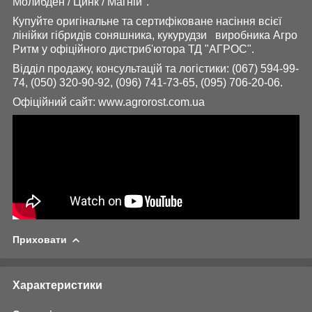
Молибден / Цинк / Магній".
Купуйте оригінальне та сертифіковане насіння всієї
лінійки гібридів соняшника, кукурудзи виробника Агро
Ритм у офіційного дистриб'ютора ТД "АГРОС".
Відділ продажу, консультацій та логістики: (067) 594-99-
74, (050) 320-90-92, (096) 741-73-65, (095) 706-20-06.
Офіційний сайт:
www.agrorost.com
.ua
Приховати
Характеристики