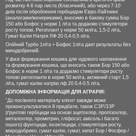
розвитку 4-6 пар листа (Класичний), або через 7-10
днів після оброблення гербіцидом Євро-Лайтнинг
(аналогами/женериками), вносимо в бакову суміш Бор
150 або Бофос у нормі 1 л/га та додаємо стимулятори
росту топові. Регоплант у нормі 50 мл/га, 1,5-2 л/га,
Гумат Калія Натрія ЛФ 20 0,4-0,5 л/га.
Олійний Турбо 1л/га + Бофос 1л/га дает результаты без
минудобрений.
У фазі формування кошика для чудового наповнення
та формування кошика, що вносить також Бор 150 або
Бофос в нормі 1 л/га та додаємо стимулятори росту
топові регопланти в нормі 50 мл/га, активний старт 1,5
л/га, гумат калію натрію лф 20 0,4-0.5 л/га.
ДОПОМІЖНА ІНФОРМАЦІЯ ДЛЯ АГРАРІЯ:
"До посівного матеріалу клієнт завжди може
проконсультуватися й придбати, також СЗР/ЗЗР
(ґрунтові гербіциди на основі ацетохлор, пропізохлор,
металохлор, прометрин, гліфосат, амісоль і багато
іншого) фунгіциди, інсектициди, стимулятори росту,
мікродобриво, гумат калію, гумат, хелат Бор / Фосфор /