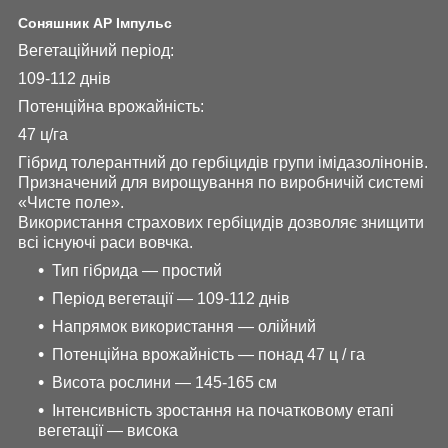
Соняшник АР Імпульс
Вегетаційний період:
109-112 днів
Потенційна врожайність:
47 ц/га
Гібрид толерантний до гербіцидів групи імідазолінонів.
Призначений для вирощування по виробничій системі
«Чисте поле».
Використання страхових гербіцидів дозволяє знищити
всі існуючі раси вовчка.
Тип гібрида — простий
Період вегетації — 109-112 днів
Напрямок використання — олійний
Потенційна врожайність — понад 47 ц / га
Висота рослини — 145-165 см
Інтенсивність зростання на початковому етапі
вегетації — висока