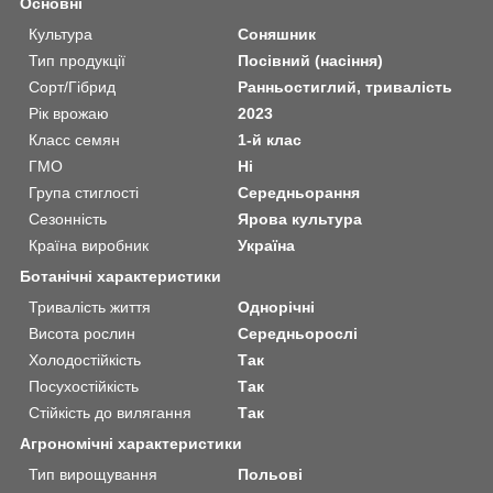
Основні
Культура
Соняшник
Тип продукції
Посівний (насіння)
Сорт/Гібрид
Ранньостиглий, тривалість
Рік врожаю
2023
Класс семян
1-й клас
ГМО
Ні
Група стиглості
Середньорання
Сезонність
Ярова культура
Країна виробник
Україна
Ботанічні характеристики
Тривалість життя
Однорічні
Висота рослин
Середньорослі
Холодостійкість
Так
Посухостійкість
Так
Стійкість до вилягання
Так
Агрономічні характеристики
Тип вирощування
Польові