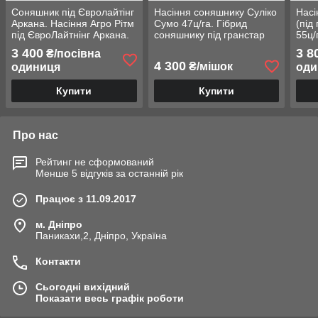
Соняшник під Євролайтінг
Насіння соняшнику Суліко
Насі
Аркана. Насіння Агро Рітм
Сумо 47ц/га. Гібрид
(під
під ЄвроЛайтнінг Аркана.
соняшнику під гранстар
55ц/
Соняшник Аркана КЛ.
Сулико A-F+. Екстра. ТМ
Ста
3 400
3 8
₴/посівна
Стандарт
"ЛИСТ"
4 300
₴/мішок
одиниця
оди
Купити
Купити
Про нас
Рейтинг не сформований
Менше 5 відгуків за останній рік
Працює з 11.09.2017
м. Дніпро
Паникахи,2, Дніпро, Україна
Контакти
Сьогодні вихідний
Показати весь графік роботи