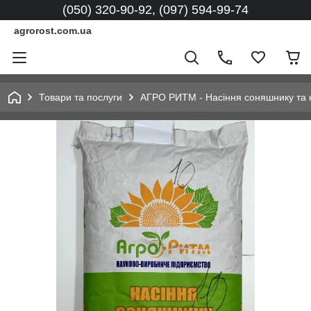
(050) 320-90-92, (097) 594-99-74
agrorost.com.ua
Товари та послуги
АГРО РИТМ - Насіння соняшнику та 