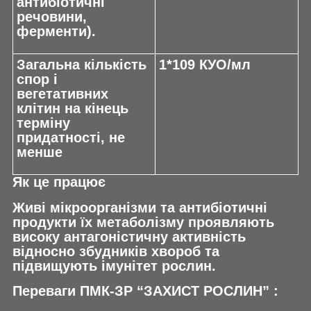
антибіотичні
речовини,
ферменти).
Загальна кількість
1*10
9
КУО/мл
спор і
вегетативних
клітин на кінець
терміну
придатності, не
менше
Як це працює
Живі мікроорганізми та антибіотичні
продукти їх метаболізму проявляють
високу антагоністичну активність
відносно збудників xвороб та
підвищують імунітет рослин.
Переваги ПМК-ЗР “ЗАХИСТ РОСЛИН” :