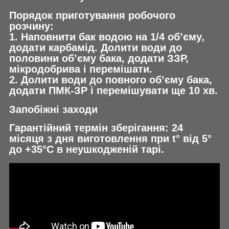
Порядок приготування робочого
розчину:
1. Наповнити бак водою на 1/4 об’єму,
додати карбамід. Долити води до
половини об’єму бака, додати ЗЗР,
мікродобрива і перемішати.
2. Долити води до повного об’єму бака,
додати ПМК-ЗР і перемішувати ще 10 хв.
Запобіжні заходи
Гарантійний термін зберігання: 24
місяця з дня виготовлення при t° від 5°
до +35°С в неушкодженій тарі.