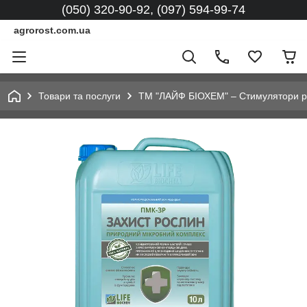
(050) 320-90-92, (097) 594-99-74
agrorost.com.ua
Товари та послуги
ТМ "ЛАЙФ БІОХЕМ" – Стимулятори рос