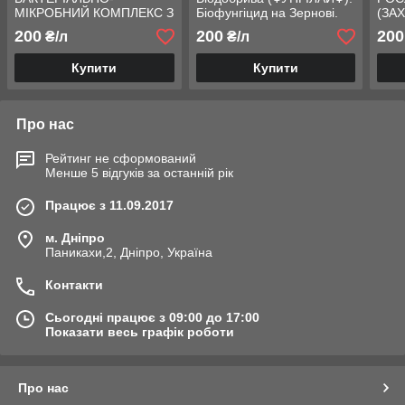
МІКРОБНИЙ КОМПЛЕКС З
Біофунгіцид на Зернові.
(ЗА
ФУНГІЦИДНОЮ ДІЄЮ.
Норма 2л/га. ТМ "Лайф
ЗР [
200
200
200
₴/л
₴/л
БІОДОБРИВО
Біохем"
Тара
ФУНГІЛАЙФ. ТАРА 10Л
Купити
Купити
Про нас
Рейтинг не сформований
Менше 5 відгуків за останній рік
Працює з 11.09.2017
м. Дніпро
Паникахи,2, Дніпро, Україна
Контакти
Сьогодні працює з 09:00 до 17:00
Показати весь графік роботи
Про нас