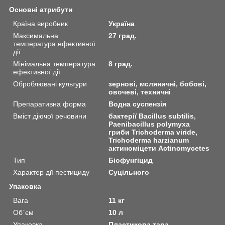
Основні атрибути
Країна виробник
Україна
Максимальна
27 град.
температура ефективної
дії
Мінімальна температура
8 град.
ефективної дії
Оброблювані культури
зернові, мсляничні, бобові,
овочеві, техничні
Препаративна форма
Водна суспензія
Вміст діючої речовини
бактерії Bacillus subtilis,
Paenibacillus polymyxa
гриби Trichoderma viride,
Trichoderma harzianum
актиноміцети Actinomycetes
Тип
Біофунгіцид
Характер дії пестициду
Суцільного
Упаковка
Вага
11 кг
Об`єм
10 л
Упаковка
Пластикова тара