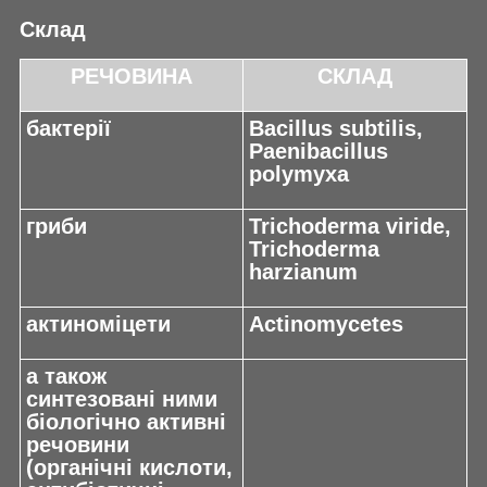
Склад
РЕЧОВИНА
СКЛАД
бактерії
Bacillus subtilis,
Paenibacillus
polymyxa
гриби
Trichoderma viride,
Trichoderma
harzianum
актиноміцети
Actinomycetes
а також
синтезовані ними
біологічно активні
речовини
(органічні кислоти,