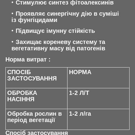
Стимулює синтез фітоалексинів
Проявляє синергічну дію в суміші
із фунгіцидами
Підвищує імунну стійкість
Захищає кореневу систему та
вегетативну масу від патогенів
Норма витрат :
СПОСІБ
НОРМА
ЗАСТОСУВАННЯ
ОБРОБКА
1-2 Л/Т
НАСІННЯ
Обробка рослин в
1-2 л/га
період вегетації
Спосіб застосування