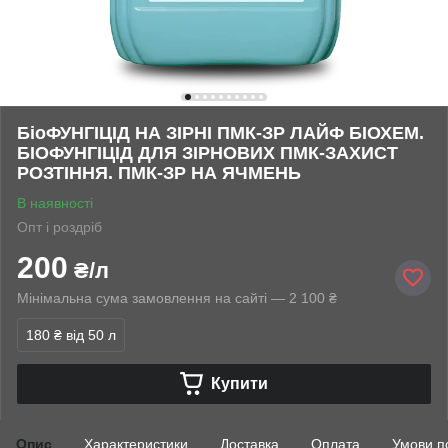
БіоФУНГІЦІД НА ЗІРНІ ПМК-ЗР ЛАЙФ БІОХЕМ.
БІОФУНГІЦІД ДЛЯ ЗІРНОВИХ ПМК-ЗАХИСТ
РОЗТІННЯ. ПМК-ЗР НА ЯЧМЕНЬ
В наявності
Опт і роздріб
200
₴/л
Мінімальна сума замовлення на сайті — 2 100 ₴
180 ₴
від 50 л
Купити
Опис
Характеристики
Доставка
Оплата
Умови п