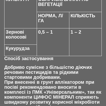
ВЕГЕТАЦІЇ
НОРМА, Л/
КІЛЬКІСТЬ
ГА
Зернові
0,5 – 1
1 – 2
колосові
Кукурудза
Спосіб застосування
Добриво сумісне з більшістю діючих
речовин пестицидів та рідкими
стартовими добривами.
При внесенні в грунт аплікатором при
посіві рекомендовано вносити в
комплесі із ПМК «Універсальним», так як
компоненти ЦИФОС МІНЕРАЛ сприяють
швидкому розвитку корисної мікробіоти