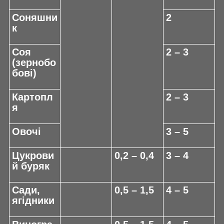
Соняшни
2
к
Соя
2 – 3
(зернобо
бові)
Картопл
2 – 3
я
Овочі
3 – 5
Цукрови
0,2 – 0,4
3 – 4
й буряк
Сади,
0,5 – 1,5
4 – 5
ягідники