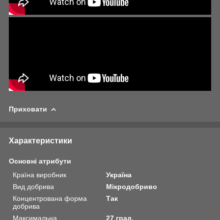
Приховати
Характеристики
Основні атрибути
Країна виробник
Україна
Вид добрива
Мікродобриво
Концентрована форма
Так
добрива
Максимальна
27 град.