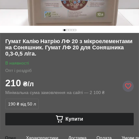
Гумат Калію Натрію ЛФ 20 з мікроелементами
на Соняшник. Гумат ЛФ 20 для Соняшника
0,3-0,5 л/га.
В наявності
Опт і роздріб
210
₴/л
Мінімальна сума замовлення на сайті — 2 100 ₴
190 ₴
від 50 л
Купити
Опис
Характеристики
Доставка
Оплата
Умови п