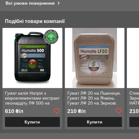
Всі умови повернення
Подібні товари компанії
Гумат калія Натрія з
Гумат ЛФ 20 на Пшеницю.
Стим
мікроелементами екстракт
Гумат ЛФ 20 на Ячмінь.
Зерн
леонардіту ЛФ 500 на
Гумат ЛФ 20 на Зернові.
НАТР
Пшеницю Ячмінь в нормі
Норма 0,2-0,4 л/га. Гумат
мікр
610
210
210
₴/л
₴/л
0,2-0,3л/га.
Калію Натрію
0,3-
л.
Купити
Купити