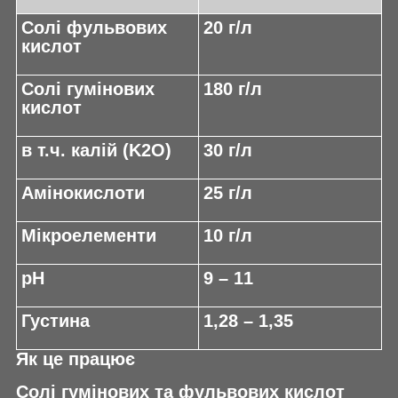
Солi фульвових
20 г/л
кислот
Солi гумiнових
180 г/л
кислот
в т.ч. калій (K
2
O)
30 г/л
Амінокислоти
25 г/л
Мікроелементи
10 г/л
pH
9 – 11
Густина
1,28 – 1,35
Як це працює
Солі гумінових та фульвових кислот