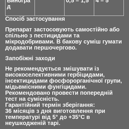
Виногра
0,5 – 1,5
4 – 5
д
Спосіб застосування
Препарат застосовують самостійно або
спільно з пестицидами та
мікродобривами. В бакову суміш гумати
додавати першочергово.
Запобіжні заходи
Не рекомендується змішувати із
високоселективними гербіцидами,
інсектицидами фосфорорганічної групи,
мідьвмісними фунгіцидами.
Рекомендовано провести попередній
тест на сумісність.
Гарантійний термін зберігання:
36 місяців з дня виготовлення при
температурі від 5° до +35°С в
неушкодженій тарі.