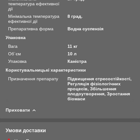
температура ефективної
дії
Мінімальна температура
8 град.
ефективної дії
Препаративна форма
Водна суспензія
Упаковка
Вага
11 кг
Об`єм
10 л
Упаковка
Каністра
Користувальницькі характеристики
Призначення препарату
Підвищення стресостійкості,
Регуляція фізіологічних
процесів, Збільшення
плодоутворення, Зростання
біомаси
Приховати
Умови доставки