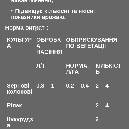
навантаження;
Підвищує кількісні та якісні
показники врожаю.
Норма витрат :
КУЛЬТУР
ОБРОБК
ОБПРИСКУВАННЯ
А
А
ПО ВЕГЕТАЦІЇ
НАСІННЯ
Л/Т
НОРМА,
КІЛЬКІСТ
Л/ГА
Ь
Зернові
0,8 – 1
0,2 – 0,4
2 – 4
колосові
Ріпак
2 – 4
Кукурудз
2
а