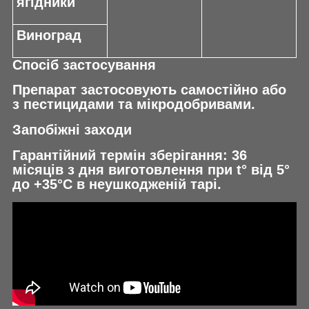
ягідники
Виноград
Спосіб застосування
Препарат застосовують самостійно або
з пестицидами та мікродобривами.
Запобіжні заходи
Гарантійний термін зберігання: 36
місяців з дня виготовлення при t° від 5°
до +35°С в неушкодженій тарі.