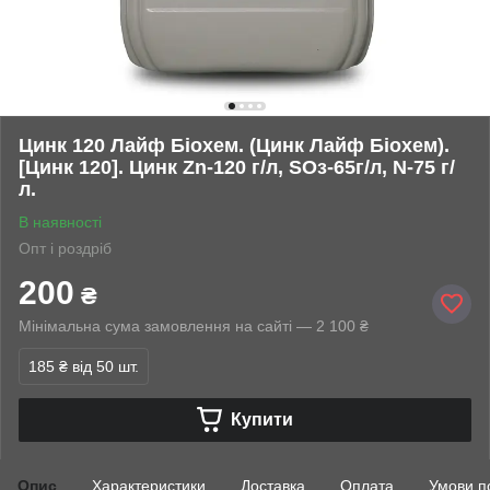
Цинк 120 Лайф Біохем. (Цинк Лайф Біохем).
[Цинк 120]. Цинк Zn-120 г/л, SOз-65г/л, N-75 г/
л.
В наявності
Опт і роздріб
200
₴
Мінімальна сума замовлення на сайті — 2 100 ₴
185 ₴
від 50 шт.
Купити
Опис
Характеристики
Доставка
Оплата
Умови п