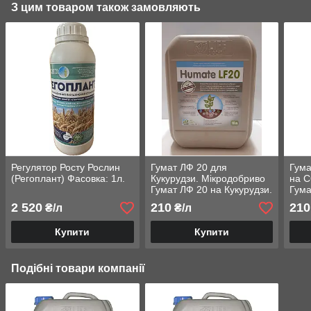
З цим товаром також замовляють
Регулятор Росту Рослин
Гумат ЛФ 20 для
Гума
(Регоплант) Фасовка: 1л.
Кукурудзи. Мікродобриво
на С
Гумат ЛФ 20 на Кукурудзи.
Гума
Гумат ЛФ 20 для
КУКУ
2 520
210
210
₴/л
₴/л
Зоробних.
Купити
Купити
Подібні товари компанії