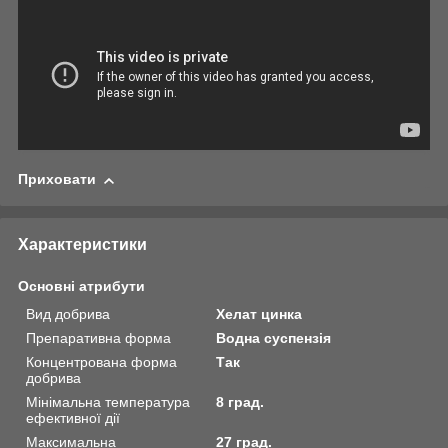
Приховати
Характеристики
Основні атрибути
Вид добрива
Хелат цинка
Препаративна форма
Водна суспензія
Концентрована форма
Так
добрива
Мінімальна температура
8 град.
ефективної дії
Максимальна
27 град.