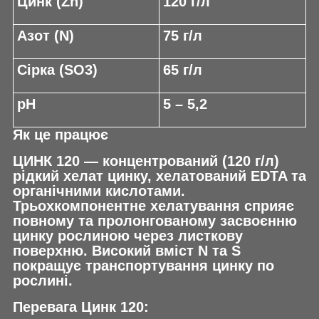
Цинк (Zn)
120 г/л
Азот (N)
75 г/л
Сірка (SO
3
)
65 г/л
pH
5 – 5,2
Як це працює
ЦИНК 120 — концентрований (120 г/л)
рідкий хелат цинку, хелатований EDTA та
органічними кислотами.
Трьохкомпонентне хелатування сприяє
повному та пролонгованому засвоєнню
цинку рослиною через листкову
поверхню. Високий вміст N та S
покращує транспортування цинку по
рослині.
Перевага Цинк 120: