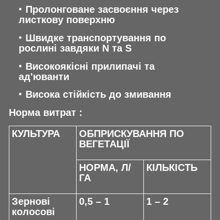
Пролонговане засвоєння через
листкову поверхню
Швидке транспортування по
рослині завдяки N та S
Високоякісні прилипачі та
ад'юванти
Висока стійкість до змивання
Норма витрат :
КУЛЬТУРА
ОБПРИСКУВАННЯ ПО
ВЕГЕТАЦІЇ
НОРМА, Л/
КІЛЬКІСТЬ
ГА
Зернові
0,5 – 1
1 – 2
колосові