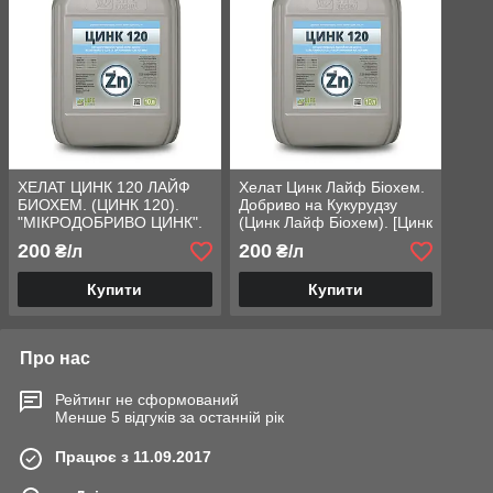
ХЕЛАТ ЦИНК 120 ЛАЙФ
Хелат Цинк Лайф Біохем.
БИОХЕМ. (ЦИНК 120).
Добриво на Кукурудзу
"МІКРОДОБРИВО ЦИНК".
(Цинк Лайф Біохем). [Цинк
[УДОБРЕНИЕ ЦИНК 120]
120 для Кукурудзи]. Тара
200
200
₴/л
₴/л
10 л.
Купити
Купити
Про нас
Рейтинг не сформований
Менше 5 відгуків за останній рік
Працює з 11.09.2017