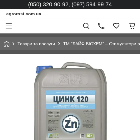
(050) 320-90-92, (097) 594-99-74
agrorost.com.ua
Товари та послуги
ТМ "ЛАЙФ БІОХЕМ" – Стимулятори рос