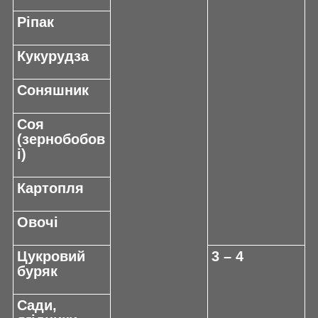
Ріпак
Кукурудза
Соняшник
Соя
(зернобобов
і)
Картопля
Овочі
Цукровий
3 – 4
буряк
Сади,