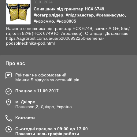
31.01.2024
Соняшник під гранстар НСХ 6749.
#югагролідер, #підгранстар, #семенасумо,
#нсхсумо, #нсх8005
Насіння соняшника під гранстар НСХ 6749, вовчок A-G+, 55ц/
га, олія 52% (НСХ 6749 Юг Агролідер). Стандарт Детальніше:
https://agrorost.com.ua/ua/p2006992250-semena-
podsolnechnika-pod.html
Про нас
Рейтинг не сформований
Менше 5 відгуків за останній рік
Працює з 11.09.2017
м. Дніпро
Паникахи,2, Дніпро, Україна
Контакти
Сьогодні працює з 09:00 до 17:00
Показати весь графік роботи