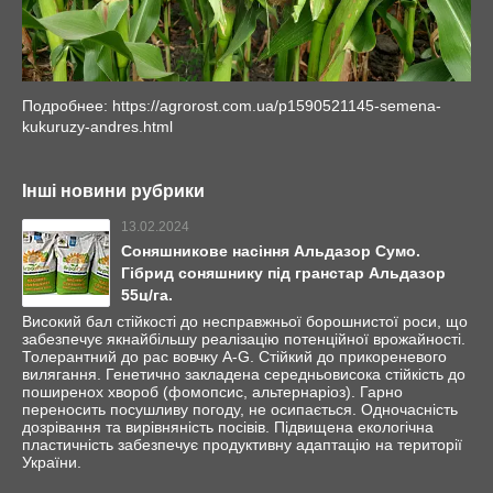
Подробнее: https://agrorost.com.ua/p1590521145-semena-
kukuruzy-andres.html
Інші новини рубрики
13.02.2024
Соняшникове насіння Альдазор Сумо.
Гібрид соняшнику під гранстар Альдазор
55ц/га.
Високий бал стійкості до несправжньої борошнистої роси, що
забезпечує якнайбільшу реалізацію потенційної врожайності.
Толерантний до рас вовчку А-G. Стійкий до прикореневого
вилягання. Генетично закладена середньовисока стійкість до
поширенох хвороб (фомопсис, альтернаріоз). Гарно
переносить посушливу погоду, не осипається. Одночасність
дозрівання та вирівняність посівів. Підвищена екологічна
пластичність забезпечує продуктивну адаптацію на території
України.