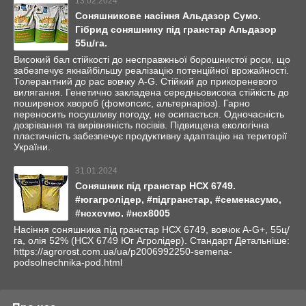
13.02.2024
Соняшникове насіння Альдазор Сумо.
Гібрид соняшнику під гранстар Альдазор
55ц/га.
Високий бал стійкості до несправжньої борошнистої роси, що
забезпечує якнайбільшу реалізацію потенційної врожайності.
Толерантний до рас вовчку А-G. Стійкий до прикореневого
вилягання. Генетично закладена середньовисока стійкість до
поширенох хвороб (фомопсис, альтернаріоз). Гарно
переносить посушливу погоду, не осипається. Одночасність
дозрівання та вирівняність посівів. Підвищена екологічна
пластичність забезпечує продуктивну адаптацію на території
України.
31.01.2024
Соняшник під гранстар НСХ 6749.
#югагролідер, #підгранстар, #семенасумо,
#нсхсумо, #нсх8005
Насіння соняшника під гранстар НСХ 6749, вовчок A-G+, 55ц/
га, олія 52% (НСХ 6749 Юг Агролідер). Стандарт Детальніше:
https://agrorost.com.ua/ua/p2006992250-semena-
podsolnechnika-pod.html