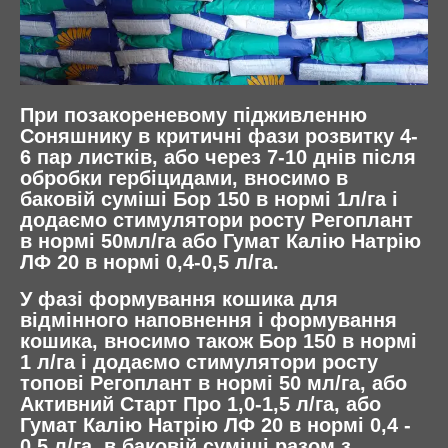
При позакореневому підживленню
Соняшнику в критичні фази розвитку 4-
6 пар листків, або через 7-10 днів після
обробки гербіцидами, вносимо в
баковій суміші Бор 150 в нормі 1л/га і
додаємо стимулятори росту Регоплант
в нормі 50мл/га або Гумат Калію Натрію
ЛФ 20 в нормі 0,4-0,5 л/га.
У фазі формування кошика для
відмінного наповнення і формування
кошика, вносимо також Бор 150 в нормі
1 л/га і додаємо стимулятори росту
топові Регоплант в нормі 50 мл/га, або
Активний Старт Про 1,0-1,5 л/га, або
Гумат Калію Натрію ЛФ 20 в нормі 0,4 -
0,5 л/га, в баковій суміші разом з