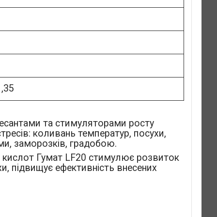
1,35
ресантами та стимуляторами росту
стресів: коливань температур, посухи,
ми, заморозків, градобою.
х кислот Гумат LF20 стимулює розвиток
хи, підвищує ефективність внесених