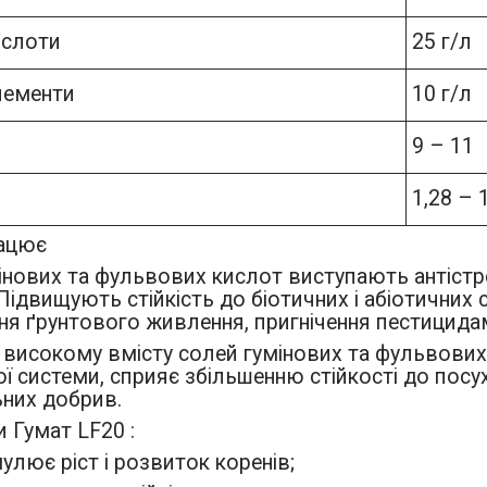
ислоти
25 г/л
лементи
10 г/л
9 – 11
1,28 – 
рацює
мінових та фульвових кислот виступають антіст
Підвищують стійкість до біотичних і абіотичних 
я ґрунтового живлення, пригнічення пестицида
 високому вмісту солей гумінових та фульвови
ї системи, сприяє збільшенню стійкості до посу
ьних добрив.
 Гумат LF20 :
улює ріст і розвиток коренів;