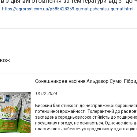
ів з дня виготовлення за температури від 5° до +
 https://agrorost.com.ua/p585428359-gumat-pshenitsu-gumat.html
Соняшникове насіння Альдазор Сумо. Гібрид
13.02.2024
Високий бал стійкості до несправжньої борошнист
потенційної врожайності. Толерантний до рас вов
закладена середньовисока стійкість до поширено
посушливу погоду, не осипається. Одночасність до
пластичність забезпечує продуктивну адаптацію н