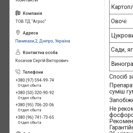
Картоп
Овочі
ТОВ ТД "Агрос"
Цукрови
Паникахи,2, Дніпро, Україна
Сади, я
Косачов Сергій Вікторович
Виногр
Спосіб з
+380 (97) 594-99-74
Препара
Отдел сбыта
суміш г
+380 (50) 320-90-92
Отдел сбыта
Запобіжн
+380 (95) 706-20-06
Не реко
Отдел сбыта
фосфорор
+380 (96) 741-73-65
Рекоменд
Отдел сбыта
Гарантій