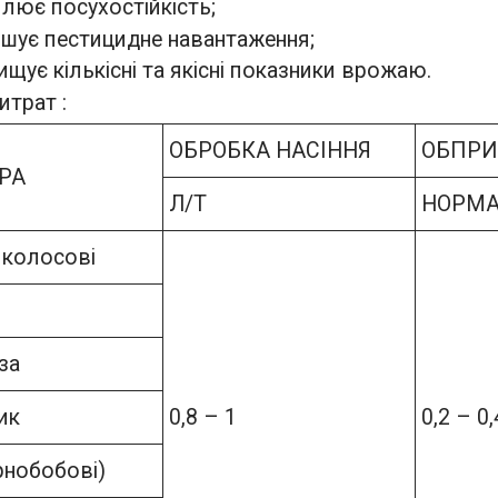
лює посухостійкість;
шує пестицидне навантаження;
ищує кількісні та якісні показники врожаю.
трат :
ОБРОБКА НАСІННЯ
ОБПРИ
РА
Л/Т
НОРМА,
 колосові
за
ик
0,8 – 1
0,2 – 0,
рнобобові)