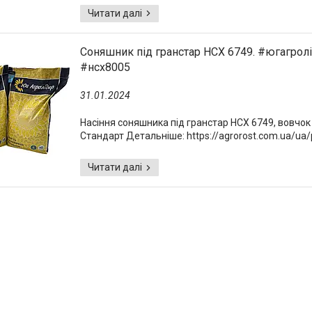
Соняшник під гранстар НСХ 6749. #югагролі
#нсх8005
31.01.2024
Насіння соняшника під гранстар НСХ 6749, вовчок 
Стандарт Детальніше: https://agrorost.com.ua/u