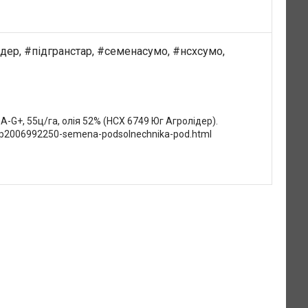
дер, #підгранстар, #семенасумо, #нсхсумо,
A-G+, 55ц/га, олія 52% (НСХ 6749 Юг Агролідер).
a/p2006992250-semena-podsolnechnika-pod.html