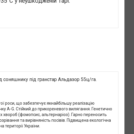
35°С у неушкодженій тарі.
 соняшнику під гранстар Альдазор 55ц/га.
ої роси, що забезпечує якнайбільшу реалізацію
чку А-G. Стійкий до прикореневого вилягання. Генетично
х хвороб (фомопсис, альтернаріоз). Гарно переносить
зрівання та вирівняність посівів. Підвищена екологічна
а території України.