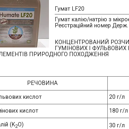
Гумат LF20
Гумат калію/натрію з мікр
Реєстраційний номер Держ. 
КОНЦЕНТРОВАНИЙ РОЗЧИ
ГУМІНОВИХ І ФУЛЬВОВИХ 
ЛЕМЕНТІВ ПРИРОДНОГО ПОХОДЖЕННЯ
РЕЧОВИНА
львових кислот
20 г/л
мінових кислот
180 г/л
алій (K
O)
30 г/л
2