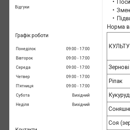
Поси
Відгуки
Змен
Підв
Норма ви
Графік роботи
КУЛЬТУ
Понеділок
09:00
17:00
Вівторок
09:00
17:00
Зернові
Середа
09:00
17:00
Четвер
09:00
17:00
Ріпак
Пʼятниця
09:00
17:00
Кукуруд
Субота
Вихідний
Неділя
Вихідний
Соняшн
Соя (зе