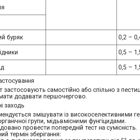
ля
й буряк
0,2 – 0,
гідники
0,5 – 1,
ад
0,5 – 1,
астосування
т застосовують самостійно або спільно з пести
умати додавати першочергово.
і заходь
мендується змішувати із високоселективними ге
ганічної групи, мідьвмісними фунгіцидами.
овано провести попередній тест на сумісність.
ний термін зберігання: