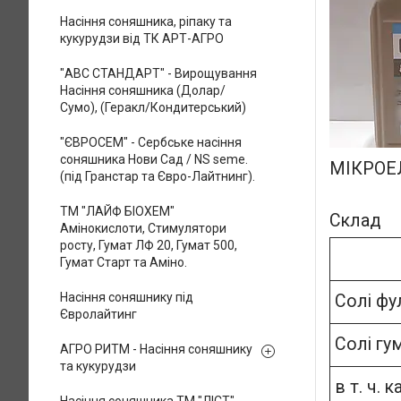
Насіння соняшника, ріпаку та
кукурудзи від ТК АРТ-АГРО
"АВС СТАНДАРТ" - Вирощування
Насіння соняшника (Долар/
Сумо), (Геракл/Кондитерський)
"ЄВРОСЕМ" - Сербське насіння
соняшника Нови Сад / NS seme.
МІКРОЕ
(під Гранстар та Євро-Лайтнинг).
ТМ "ЛАЙФ БІОХЕМ"
Склад
Амінокислоти, Стимулятори
росту, Гумат ЛФ 20, Гумат 500,
Гумат Старт та Аміно.
Насіння соняшнику під
Солі фу
Євролайтинг
Солі гу
АГРО РИТМ - Насіння соняшнику
та кукурудзи
в т. ч. к