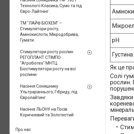
Насіння соняшника ТМ "ЛІСТ".
Технології Класика, Сумо та під
Амінок
Євро-Лайтнінг.
ТМ "ЛАЙФ БІОХЕМ" –
Мікрое
Стимулятори росту,
Амінокислоти, Мікродобрива,
pH
Гумати.
Стимулятори росту рослин
Густина
РЕГОПЛАНТ СТІМПО
"Агробіотех" МНТЦ.
Як це п
Біостимулятори росту на всі
рослини.
Солі гу
рослин. 
Насіння Соняшнику
порушенн
Ультрараннього, Гібриду, під
Завдяки
Євролайтинг.
коренево
мінерал
Насіння ЛЬОНУ на Посів.
Коричневий та Золотистий
Переваги
Стим
Про нас