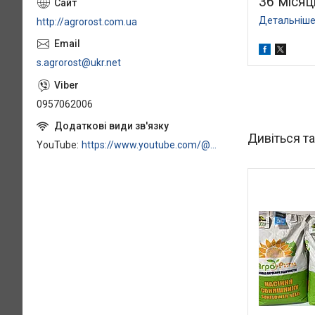
36 місяц
Детальніше:
http://agrorost.com.ua
s.agrorost@ukr.net
0957062006
YouTube
https://www.youtube.com/@AVSSTANDART777