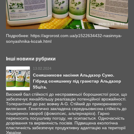
Подробнее: https://agrorost.com.ua/p1522634432-nasinnya-
sonyashnika-kozak.html
Інші новини рубрики
13.02.2024
Соняшникове насіння Альдазор Сумо.
Гібрид соняшнику під гранстар Альдазор
55ц/га.
Високий бал стійкості до несправжньої борошнистої роси, що
забезпечує якнайбільшу реалізацію потенційної врожайності.
Толерантний до рас вовчку А-G. Стійкий до прикореневого
вилягання. Генетично закладена середньовисока стійкість до
поширенох хвороб (фомопсис, альтернаріоз). Гарно
переносить посушливу погоду, не осипається. Одночасність
дозрівання та вирівняність посівів. Підвищена екологічна
пластичність забезпечує продуктивну адаптацію на території
України.