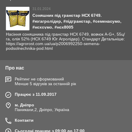
31.01.2024
Соняшник під гранстар НСХ 6749.
#югагролідер, #підгранстар, #семенасумо,
#нсхсумо, #нсх8005
Насіння соняшника під гранстар НСХ 6749, вовчок A-G+, 55ц/
га, олія 52% (НСХ 6749 Юг Агролідер). Стандарт Детальніше:
https://agrorost.com.ua/ua/p2006992250-semena-
podsolnechnika-pod.html
Про нас
Рейтинг не сформований
Менше 5 відгуків за останній рік
Працює з 11.09.2017
м. Дніпро
Паникахи,2, Дніпро, Україна
Контакти
Сьогодні працює з 09:00 до 17:00