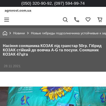
(050) 320-90-92, (097) 594-99-74
agrorost.com.ua
Новини
Новые гибриды подсолнечника устойчивые к за
Насіння соняшника КОЗАК під гранстар 50гр. Гібрид
КОЗАК стійкий до вовчка A-G та посухи. Соняшник
КОЗАК 47ц/га
28.11.2021