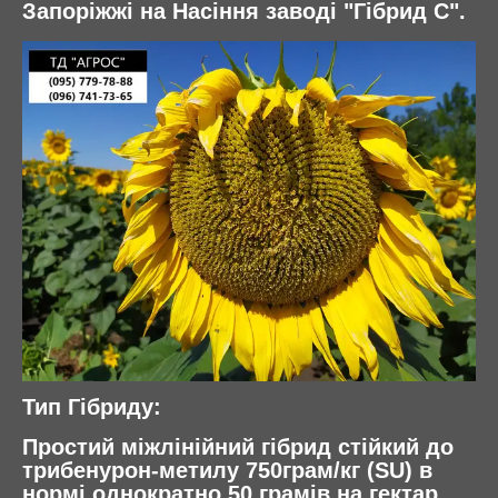
Запоріжжі на Насіння заводі "Гібрид С".
Тип Гібриду:
Простий міжлінійний гібрид стійкий до
трибенурон-метилу 750грам/кг (SU) в
нормі однократно 50 грамів на гектар.