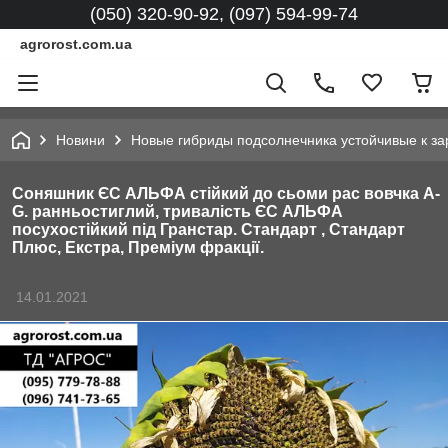
(050) 320-90-92, (097) 594-99-74
agrorost.com.ua
Новини
Новые гибриды подсолнечника устойчивые к за
Соняшник ЄС АЛЬФА стійкий до сьоми рас вовчка A-
G. ранньостиглий, тривалість ЄС АЛЬФА
посухостійкий під Гранстар. Стандарт , Стандарт
Плюс, Екстра, Преміум фракції.
14.01.2021