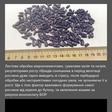
Листова обробка мікроелементами, гуматами калія та натрія,
регуляторами росту гібридів соняшника в період вегетації
рослини дуже гарно виводять зі стресу, після гербіцидної
обробки або несприятливих погодних умов, не зупиняючи її в
рості. Ще є тією фактор важливого формування самої
рослини від кореня до бутону, та запилення кошики за
рахунок монохелату БОР.