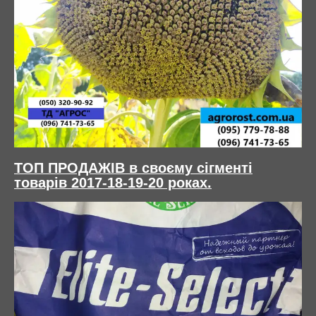
ТОП ПРОДАЖІВ в своєму сігменті
товарів 201
7-1
8-19-20 роках
.