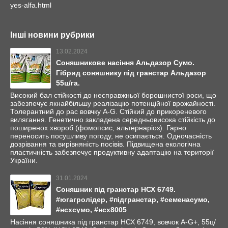
yes-alfa.html
Інші новини рубрики
13.02.2024
Соняшникове насіння Альдазор Сумо.
Гібрид соняшнику під гранстар Альдазор
55ц/га.
Високий бал стійкості до несправжньої борошнистої роси, що
забезпечує якнайбільшу реалізацію потенційної врожайності.
Толерантний до рас вовчку А-G. Стійкий до прикореневого
вилягання. Генетично закладена середньовисока стійкість до
поширенох хвороб (фомопсис, альтернаріоз). Гарно
переносить посушливу погоду, не осипається. Одночасність
дозрівання та вирівняність посівів. Підвищена екологічна
пластичність забезпечує продуктивну адаптацію на території
України.
31.01.2024
Соняшник під гранстар НСХ 6749.
#югагролідер, #підгранстар, #семенасумо,
#нсхсумо, #нсх8005
Насіння соняшника під гранстар НСХ 6749, вовчок A-G+, 55ц/