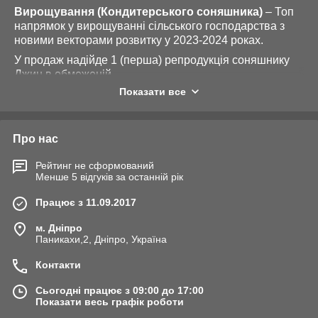
Вирощування (Кондитерського соняшника)
– Топ
напрямок у вирощуванні сільського господарства з
новими векторами розвитку у 2023-2024 роках.
У продаж надійде 1 (перша) репродукція соняшнику
Джин в обмеженій
кількості[https://agrorost.com.ua/ua/g106216273-
Показати все
konditerskie-sorta-krupnoplodnogo]. Усі агротехнології з
вирощування «Торговий Дім «Агрос» надасть,
проведе до збирання врожаю та допомоги у
Про нас
подальшій реалізації товарного врожаю.
Кондитерський соняшник – Топ напрямок у
Рейтинг не сформований
Менше 5 відгуків за останній рік
вирощуванні сільського господарства з новими
векторами розвитку у 2023-2024 роках.
Працює з 11.09.2017
У продаж надійде 1 (перша) репродукція соняшнику
Джин в обмеженій
м. Дніпро
Паникахи,2, Дніпро, Україна
кількості[https://agrorost.com.ua/ua/g106216273-
konditerskie-sorta-krupnoplodnogo]. Усі агротехнології з
Контакти
вирощування «Торговий Дім «Агрос» надасть,
проведе до збирання врожаю та допомоги у
Сьогодні працює з 09:00 до 17:00
подальшій реалізації товарного врожаю.
Показати весь графік роботи