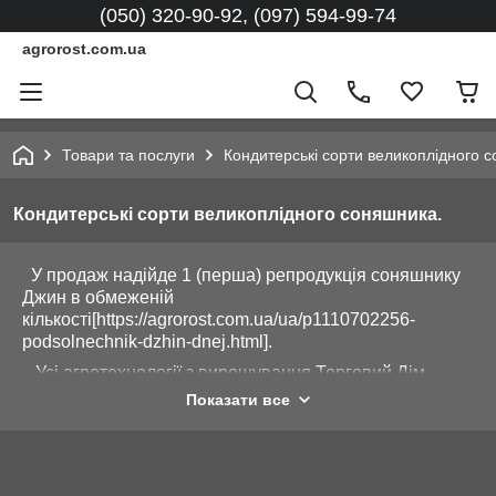
(050) 320-90-92, (097) 594-99-74
agrorost.com.ua
Товари та послуги
Кондитерські сорти великоплідного 
Кондитерські сорти великоплідного соняшника.
У продаж надійде 1 (перша) репродукція соняшнику
Джин в обмеженій
кількості[https://agrorost.com.ua/ua/p1110702256-
podsolnechnik-dzhin-dnej.html].
Усі агротехнології з вирощування Торговий Дім
«Агрос» надасть, проведе до збирання врожаю та
Показати все
допомоги у подальшій реалізації товарного врожаю.