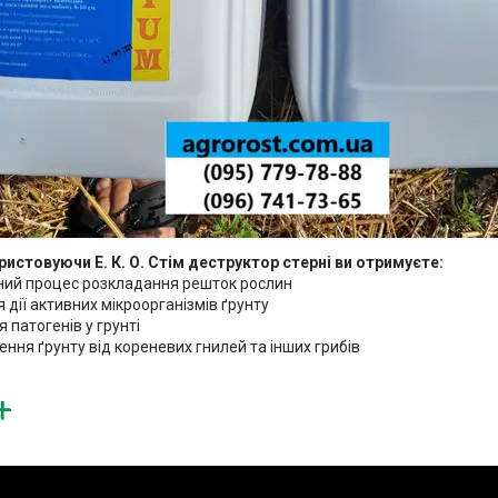
ористовуючи
Е. К. О. Стім деструктор
стерні ви отримуєте:
ений процес розкладання решток рослин
я дії активних мікроорганізмів ґрунту
я патогенів у грунті
ення ґрунту від кореневих гнилей та інших грибів