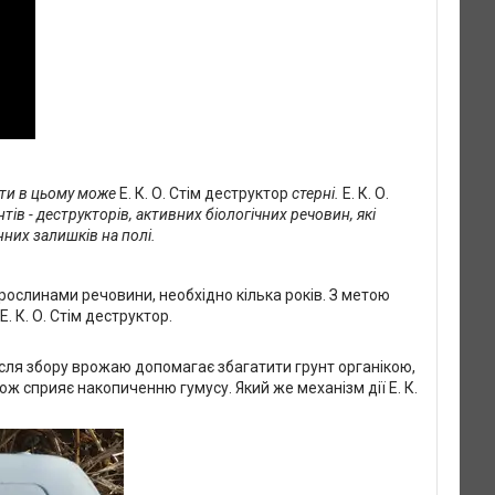
гти в цьому може
Е. К. О. Стім деструктор
стерні.
Е. К. О.
в - деструкторів, активних біологічних речовин, які
них залишків на полі.
 рослинами речовини, необхідно кілька років. З метою
. К. О. Стім деструктор.
після збору врожаю допомагає збагатити грунт органікою,
ож сприяє накопиченню гумусу. Який же механізм дії Е. К.