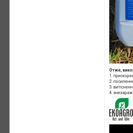
Отже, вик
1. прискор
2. посиленн
3. витісненн
4. знезараж