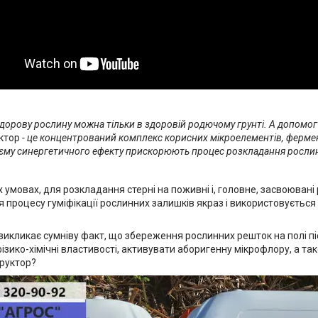
дорову рослину можна тільки в здоровій родючому грунті. А допомо
ктор
- це концентрований комплекс корисних мікроелементів, ферменті
єму синергетичного ефекту прискорюють процес розкладання рослин
 умовах, для розкладання стерні на поживні і, головне, засвоювані
 процесу гуміфікації рослинних залишків якраз і використовується Е
е викликає сумніву факт, що збереження рослинних решток на полі 
ізико-хімічні властивості, активувати аборигенну мікрофлору, а так
труктор?