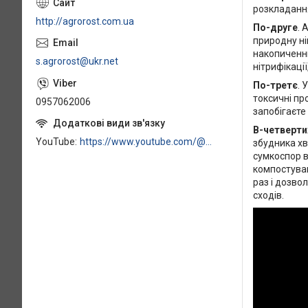
розкладанн
http://agrorost.com.ua
По-друге
. 
природну ні
накопиченню
s.agrorost@ukr.net
нітрифікаці
По-третє
. 
токсичні пр
0957062006
запобігаєте
В-четверти
YouTube
https://www.youtube.com/@AVSSTANDART777
збудника хв
сумкоспор в
компостуван
раз і дозво
сходів.