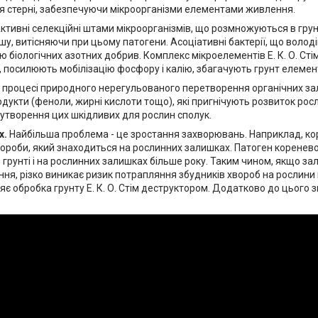
я стерні, забезпечуючи мікроорганізми елементами живлення.
Активні селекційні штами мікроорганізмів, що розмножуються в гру
шу, витісняючи при цьому патогени. Асоціативні бактерії, що волод
 біологічних азотних добрив. Комплекс мікроелементів Е. К. О. Ст
ї, посилюють мобілізацію фосфору і калію, збагачують грунт елеме
У процесі природного нерегульованого перетворення органічних зал
одукти (феноли, жирні кислоти тощо), які пригнічують розвиток росли
 утворення цих шкідливих для рослин сполук.
х.
Найбільша проблема - це зростання захворювань. Наприклад, кор
ороби, який знаходиться на рослинних залишках. Патоген кореневої г
 грунті і на рослинних залишках більше року. Таким чином, якщо з
ня, різко виникає ризик потрапляння збудників хвороб на рослини 
ляє обробка грунту Е. К. О. Стім деструктором. Додатково до цього 