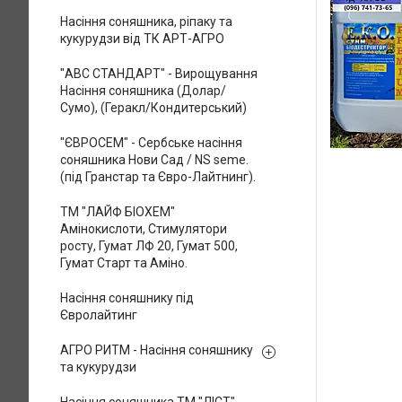
Насіння соняшника, ріпаку та
кукурудзи від ТК АРТ-АГРО
"АВС СТАНДАРТ" - Вирощування
Насіння соняшника (Долар/
Сумо), (Геракл/Кондитерський)
"ЄВРОСЕМ" - Сербське насіння
соняшника Нови Сад / NS seme.
(під Гранстар та Євро-Лайтнинг).
ТМ "ЛАЙФ БІОХЕМ"
Амінокислоти, Стимулятори
росту, Гумат ЛФ 20, Гумат 500,
Гумат Старт та Аміно.
Насіння соняшнику під
Євролайтинг
АГРО РИТМ - Насіння соняшнику
та кукурудзи