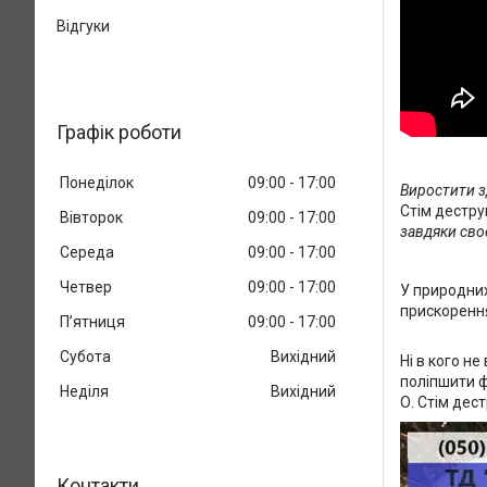
Відгуки
Графік роботи
Понеділок
09:00
17:00
Виростити з
Стім дестру
Вівторок
09:00
17:00
завдяки сво
Середа
09:00
17:00
Четвер
09:00
17:00
У природних
прискорення
Пʼятниця
09:00
17:00
Субота
Вихідний
Ні в кого н
поліпшити ф
Неділя
Вихідний
О. Стім дес