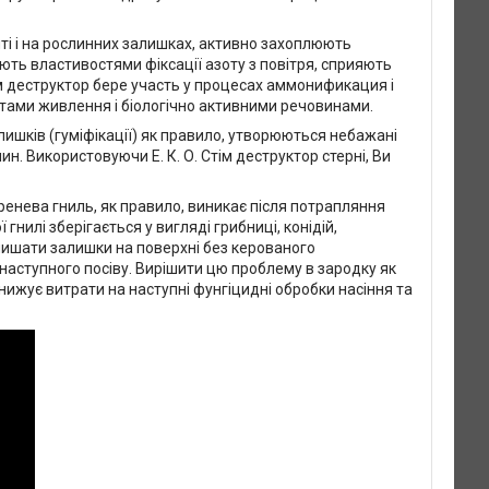
нті і на рослинних залишках, активно захоплюють
іють властивостями фіксації азоту з повітря, сприяють
ім деструктор бере участь у процесах аммонификация і
нтами живлення і біологічно активними речовинами.
ишків (гуміфікації) як правило, утворюються небажані
н. Використовуючи Е. К. О. Стім деструктор стерні, Ви
енева гниль, як правило, виникає після потрапляння
нилі зберігається у вигляді грибниці, конідій,
алишати залишки на поверхні без керованого
наступного посіву. Вирішити цю проблему в зародку як
знижує витрати на наступні фунгіцидні обробки насіння та