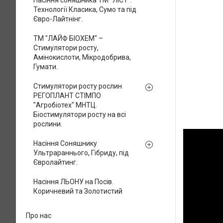
Насіння соняшника ТМ "ЛІСТ".
Технології Класика, Сумо та під
Євро-Лайтнінг.
ТМ "ЛАЙФ БІОХЕМ" –
Стимулятори росту,
Амінокислоти, Мікродобрива,
Гумати.
Стимулятори росту рослин
РЕГОПЛАНТ СТІМПО
"Агробіотех" МНТЦ.
Біостимулятори росту на всі
рослини.
Насіння Соняшнику
Ультрараннього, Гібриду, під
Євролайтинг.
Насіння ЛЬОНУ на Посів.
Коричневий та Золотистий
Про нас