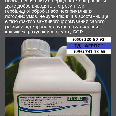
гібридів соняшнику в період вегетації рослини
дуже добре виводять зі стресу, після
гербіцидної обробки або несприятливих
погодних умов, не зупиняючи її в зростанні. Ще
є тією фактор важливого формування самого
рослини від кореня до бутона, і запилення
кошики за рахунок монохелату БОР.