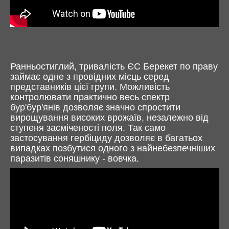
Ранньостиглий, тривалість ЄС Берекет по праву
займає одне з провідних місць серед
представників цієї групи. Можливість
контролювати практично весь спектр
бур'бур'янів дозволяє значно спростити
вирощування високих врожаїв, незалежно від
ступеня засміченості поля. Так само
застосування гербіциду дозволяє в багатьох
випадках позбутися одного з найнебезпечніших
паразитів соняшнику - вовчка.