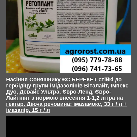
Насіння Соняшнику
ЄС БЕРЕКЕТ стійкі до
гербідіцу групи імідазолінів Віталайт, Імпекс
Дуо, Девайс Ультра, Євро-Ленд, Євро-
Лайтнінг з нормою внесення 1-1,2 літра на
гектар. Діюча речовина: імазамокс, 33 г / л +
імазапір, 15 г / л