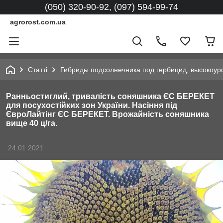
(050) 320-90-92, (097) 594-99-74
agrorost.com.ua
Статті
Гибриды подсолнечника под гербицид, высокоур
Ранньостиглий, тривалість соняшника ЄС БЕРЕКЕТ
для посухостійких зон України. Насіння під
ЄвроЛайтінг ЄС БЕРЕКЕТ. Врожайність соняшника
вище 40 ц/га.
24.01.2021