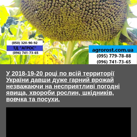
У 2018-19-20 році по всій территорії
України давши дуже гарний врожай
незважаючи на несприятливі погодні
явища, хвороби рослин, шкідників,
вовчка та посухи.