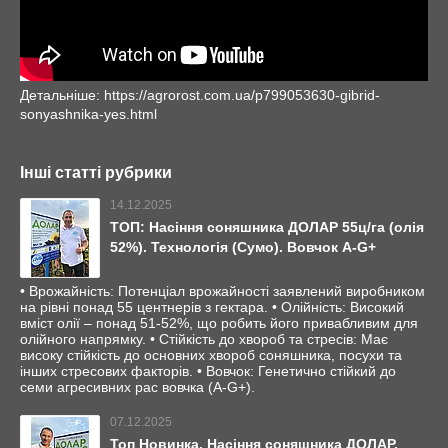
Детальніше: https://agrorost.com.ua/p799053630-gibrid-
sonyashnika-yes.html
Інші статті рубрики
14.12.2025
ТОП: Насіння соняшника ДОЛАР 55ц/га (олія
52%). Технологія (Сумо). Вовчок A-G+
• Врожайність: Потенціал врожайності заявлений виробником
на рівні понад 55 центнерів з гектара. • Олійність: Високий
вміст олії – понад 51-52%, що робить його привабливим для
олійного напрямку. • Стійкість до хвороб та стресів: Має
високу стійкість до основних хвороб соняшника, посухи та
інших стресових факторів. • Вовчок: Генетично стійкий до
семи агресивних рас вовчка (A-G+).
07.12.2025
Топ Новинка. Насіння соняшника ДОЛАР.